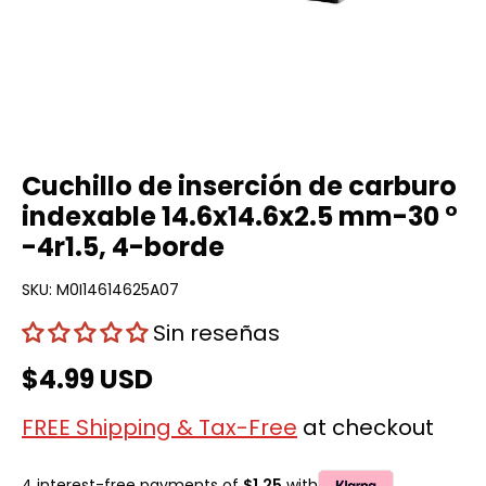
Cuchillo de inserción de carburo
indexable 14.6x14.6x2.5 mm-30 °
-4r1.5, 4-borde
SKU:
M0I14614625A07
Sin reseñas
$4.99 USD
FREE Shipping & Tax-Free
at checkout
4 interest-free payments of
$1.25
with