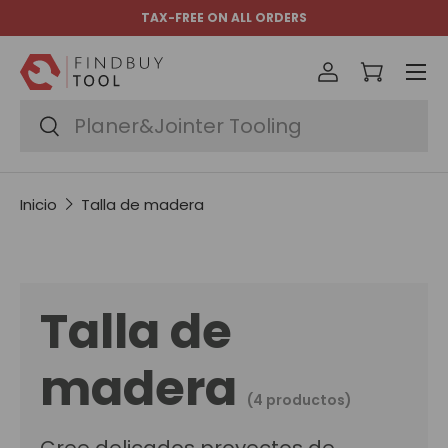
TAX-FREE ON ALL ORDERS
Ir al contenido
Menú
Iniciar sesió
Carrito
Buscar
Buscar
Inicio
Talla de madera
Talla de
madera
(4 productos)
Cree delicados proyectos de