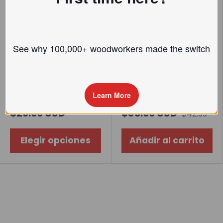
See why 100,000+ woodworkers made the switch
Cuchillo recto de
12 Pcs Detail
madera, 6 en
Carving Tool Set
Learn More
Desde
$29.99 USD
$35.99 USD
$42.99
Elegir opciones
Añadir al carrito