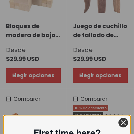
Bloques de
Juego de cuchillo
madera de bajo
de tallado de
para el paquete
carpintería
Desde
Desde
de madera de 10
$29.99 USD
$29.99 USD
piezas
Elegir opciones
Elegir opciones
Comparar
Comparar
16 % de descuento
Nuevo producto
First time here?