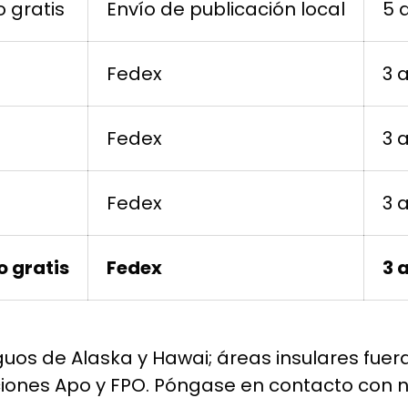
o gratis
Envío de publicación local
5 
Fedex
3 
Fedex
3 
Fedex
3 
o gratis
Fedex
3 
guos de Alaska y Hawai; áreas insulares fuer
ciones Apo y FPO. Póngase en contacto con 