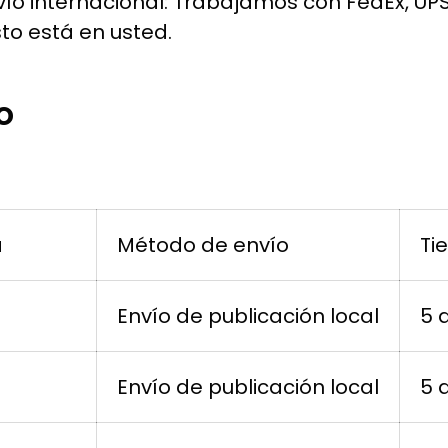
o internacional:
Trabajamos con FedEx, UPS 
sto está en usted.
o
a
Método de envío
Ti
Envío de publicación local
5 
Envío de publicación local
5 