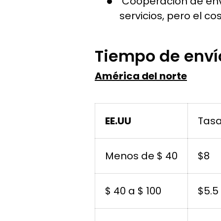
Cooperación de enví
servicios, pero el co
Tiempo de enví
América del norte
EE.UU
Tas
Menos de $ 40
$8
$ 40 a $ 100
$5.5