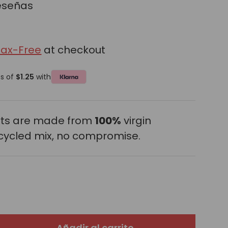
reseñas
Tax-Free
at checkout
ts of
$1.25
with
erts are made from
100%
virgin
cycled mix, no compromise.
Añadir al carrito