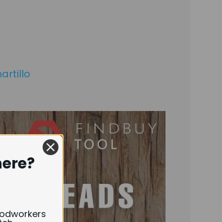
rtillo
here?
oodworkers