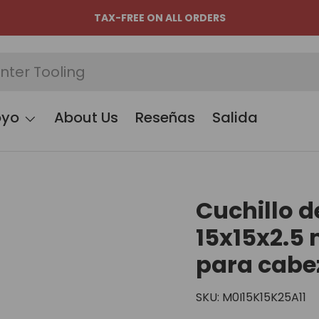
TAX-FREE ON ALL ORDERS
oyo
About Us
Reseñas
Salida
Cuchillo d
15x15x2.5
para cabez
SKU:
M0I15K15K25A11