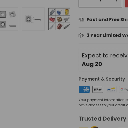
-
+
Fast and Free Sh
lería
sta de galería
 en la vista de galería
 imagen 4 en la vista de galería
Cargar imagen 5 en la vista de galería
Cargar imagen 6 en la vista de g
Cargar imagen 7 en la v
3 Year Limited 
Expect to recei
Aug 20
Payment & Security
Your payment information is 
have access to your credit 
Trusted Delivery