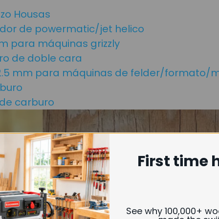
azo Housas
ador de powermatic/jet helico
m para máquinas grizzly
uro de doble cara
8x2.5 mm para máquinas de felder/formato/ma
rburo
 de carburo
First time 
See why 100,000+ w