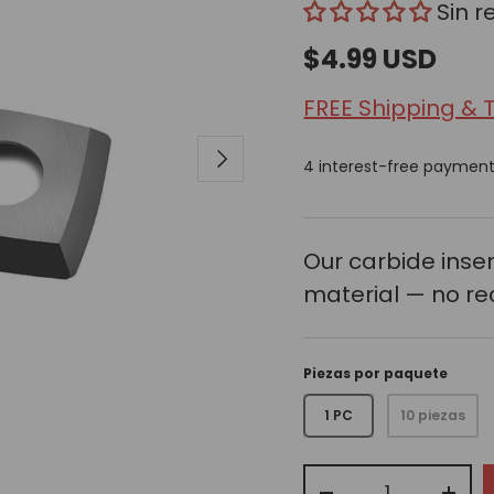
Sin 
$4.99 USD
FREE Shipping & 
Siguiente
4 interest-free paymen
Our carbide ins
material — no re
Piezas por paquete
1 PC
10 piezas
Cant.