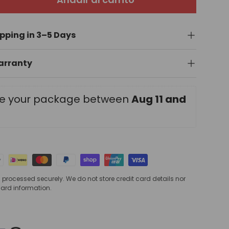
ipping in 3–5 Days
alería
ista de galería
Warranty
ve your package between 
Aug 11 and 
processed securely. We do not store credit card details nor
card information.