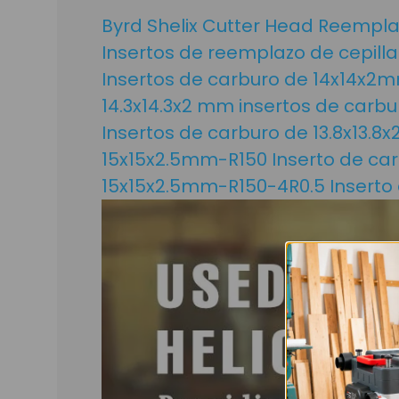
Byrd Shelix Cutter Head Reempl
Insertos de reemplazo de cepill
Insertos de carburo de 14x14x2m
14.3x14.3x2 mm insertos de carb
Insertos de carburo de 13.8x13.
15x15x2.5mm-R150 Inserto de ca
15x15x2.5mm-R150-4R0.5 Inserto