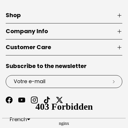
Shop
Company Info
Customer Care
Subscribe to the newsletter
E-mail
S’insc
Facebook
YouTube
Instagram
TikTok
Twitter
Portuguese (Portugal)
Afrique du Sud
Antigua-et-Barbuda
Arabie saoudite
Bosnie-Herzégovine
Congo-Brazzaville
Congo-Kinshasa
Émirats arabes unis
État de la Cité du Vatican
Géorgie du Sud-et-les Îles Sandwich du Sud
Guinée équatoriale
Guinée-Bissau
Guyane française
Île de l’Ascension
Îles Malouines
Îles Turques-et-Caïques
Îles Vierges britanniques
Îles mineures éloignées des États-Unis
Macédoine du Nord
Myanmar (Birmanie)
Nouvelle-Calédonie
Nouvelle-Zélande
Papouasie-Nouvelle-Guinée
Pays-Bas caribéens
Polynésie française
R.A.S. chinoise de Hong Kong
R.A.S. chinoise de Macao
République centrafricaine
République dominicaine
Sahara occidental
Saint-Barthélemy
Saint-Christophe-et-Niévès
Saint-Martin (partie néerlandaise)
Saint-Pierre-et-Miquelon
Saint-Vincent-et-les Grenadines
Sainte-Hélène
Sao Tomé-et-Principe
Soudan du Sud
Svalbard et Jan Mayen
Terres australes françaises
Territoire britannique de l’océan Indien
Territoires palestiniens
Timor oriental
Trinité-et-Tobago
Tristan da Cunha
Wallis-et-Futuna
French