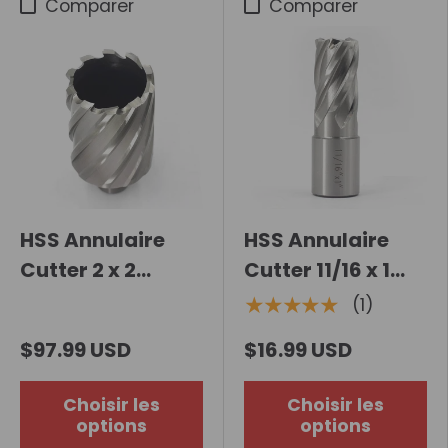
Comparer
Comparer
HSS Annulaire
HSS Annulaire
Cutter 2 x 2
Cutter 11/16 x 1
pouces
pouce
★★★★★
(1)
$97.99 USD
$16.99 USD
Choisir les
Choisir les
options
options