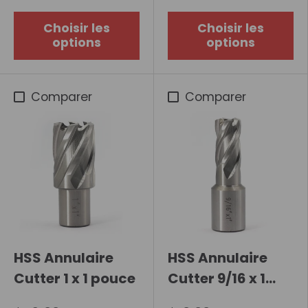
Choisir les
Choisir les
options
options
Comparer
Comparer
HSS Annulaire
HSS Annulaire
Cutter 1 x 1 pouce
Cutter 9/16 x 1
pouce