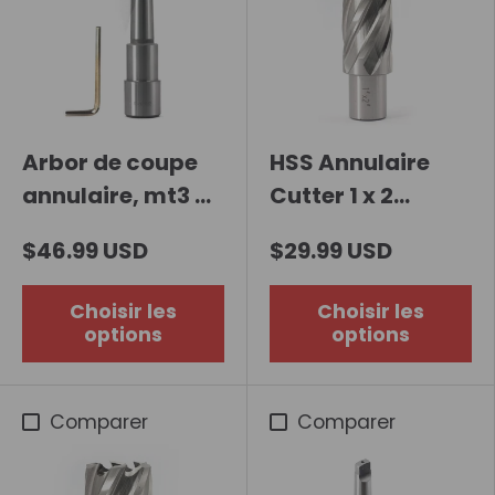
Arbor de coupe
HSS Annulaire
annulaire, mt3 à
Cutter 1 x 2
3/4 pouces
pouces
$46.99 USD
$29.99 USD
Shank de Weldon
Choisir les
Choisir les
options
options
Comparer
Comparer