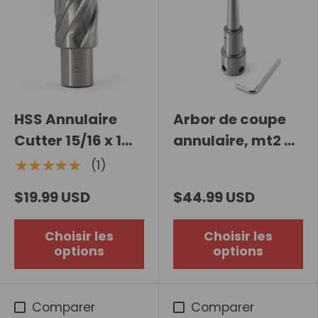
HSS Annulaire
Arbor de coupe
Cutter 15/16 x 1
annulaire, mt2 à
pouce
3/4 pouces
★★★★★
(1)
Shank de Weldon
$19.99 USD
$44.99 USD
Choisir les
Choisir les
options
options
Comparer
Comparer