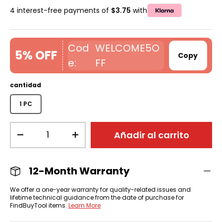
4 interest-free payments of
$3.75
with
WELCOME5O
5% OFF
Copy
FF
cantidad
1 PC
Cant.
Añadir al carrito
-
+
12-Month Warranty
We offer a one-year warranty for quality-related issues and
lifetime technical guidance from the date of purchase for
FindBuyTool items.
Learn More