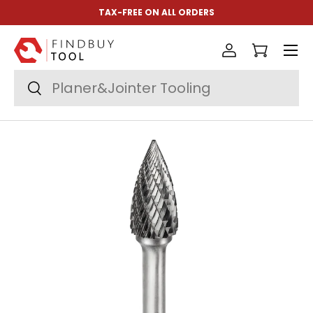
TAX-FREE ON ALL ORDERS
Ir al contenido
Menú
Iniciar sesió
Carrito
Buscar
Buscar