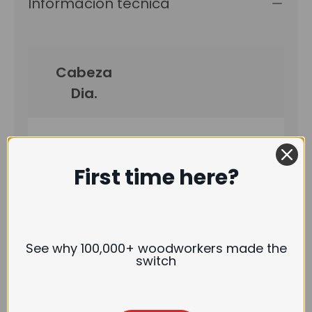
Información técnica
Cabeza
Dia.
Longitud
de la
First time here?
cabeza
Vástago
See why 100,000+ woodworkers made the
de
switch
diámetro.