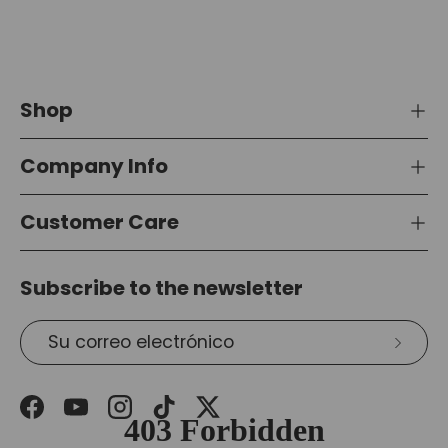
Shop
Company Info
Customer Care
Subscribe to the newsletter
Correo electrónico
Suscri
Facebook
YouTube
Instagram
TikTok
Twitter