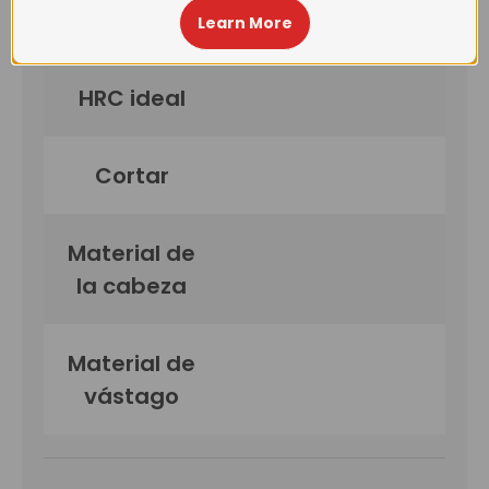
Oal
Learn More
HRC ideal
Cortar
Material de
la cabeza
Material de
vástago