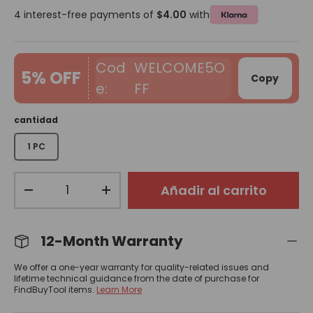
4 interest-free payments of
$4.00
with
WELCOME5O
5% OFF
Copy
FF
cantidad
1 PC
Cant.
Añadir al carrito
-
+
12-Month Warranty
We offer a one-year warranty for quality-related issues and
lifetime technical guidance from the date of purchase for
FindBuyTool items.
Learn More