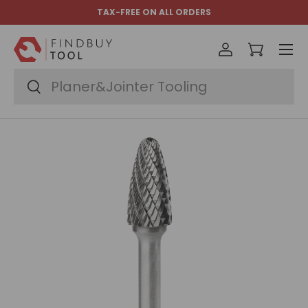
TAX-FREE ON ALL ORDERS
Ir al contenido
Menú
Iniciar sesió
Carrito
Buscar
Buscar