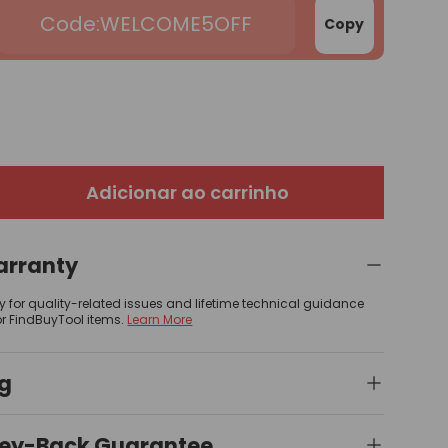
WELCOME5OFF
Copy
 galeria
 vista de galeria
Adicionar ao carrinho
arranty
y for quality-related issues and lifetime technical guidance
or FindBuyTool items.
Learn More
ng
ey-Back Guarantee