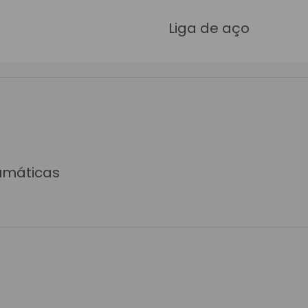
Liga de aço
umáticas
e