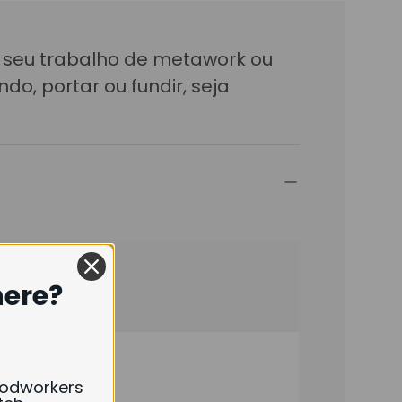
ar seu trabalho de metawork ou
o, portar ou fundir, seja
here?
oodworkers