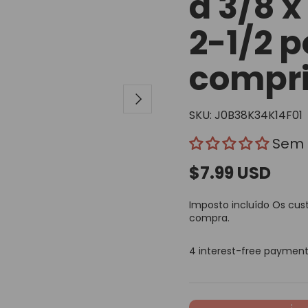
d 3/8 x
2-1/2 
compri
Seguinte
SKU:
J0B38K34K14F01
Sem 
$7.99 USD
Imposto incluído
Os cus
compra.
4 interest-free paymen