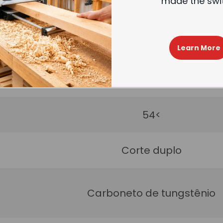
made the swi
1/4
Learn More
2-1/2
54<
Corte duplo
Carboneto de tungstênio