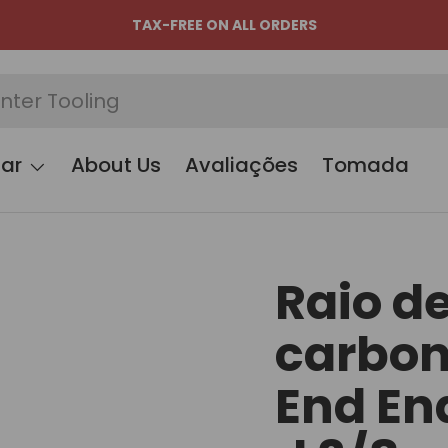
TAX-FREE ON ALL ORDERS
ar
About Us
Avaliações
Tomada
Raio d
carbon
End En