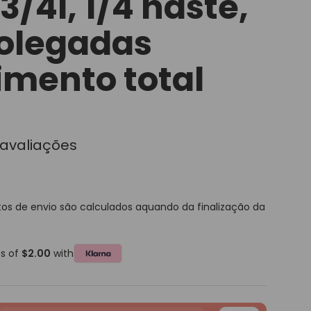
 3/4l, 1/4 haste,
polegadas
mento total
avaliações
tos de envio
são calculados aquando da finalização da
ts of
$2.00
with