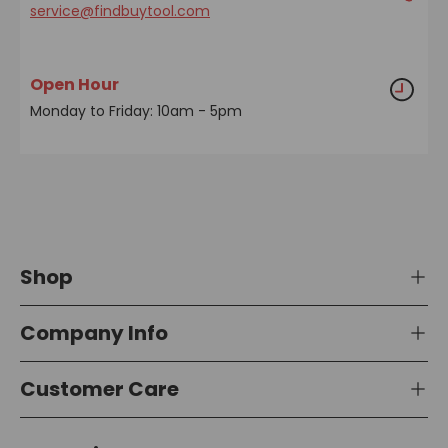
service@findbuytool.com
Open Hour
Monday to Friday: 10am - 5pm
Shop
Company Info
Customer Care