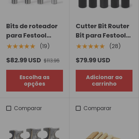
Bits de roteador
Cutter Bit Router
para Festool
Bit para Festool
Dominos, 4pcs
DF500 Domino,
★★★★★
★★★★★
(19)
(28)
5pcs
$82.99 USD
$79.99 USD
$113.96
Escolha as
Adicionar ao
opções
carrinho
Comparar
Comparar