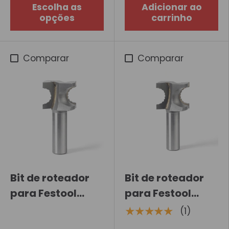
Escolha as
Adicionar ao
opções
carrinho
Comparar
Comparar
Bit de roteador
Bit de roteador
para Festool
para Festool
Dominos, D12
Dominos, D14
★★★★★
(1)