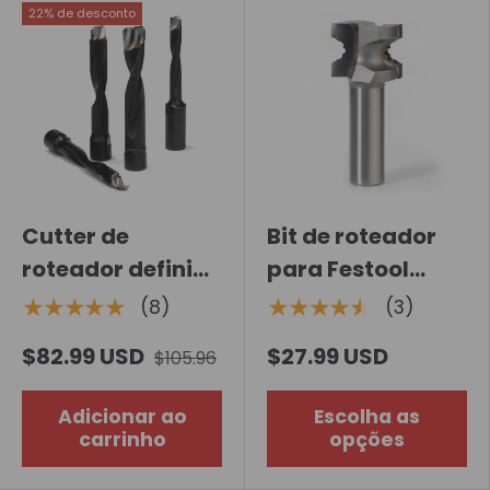
22% de desconto
Cutter de
Bit de roteador
roteador definido
para Festool
para festool
Dominos, D8
★★★★★
★★★★★
(8)
(3)
DF700 XL Domino,
$82.99 USD
$27.99 USD
$105.96
4pcs
Adicionar ao
Escolha as
carrinho
opções