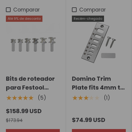
Comparar
Comparar
Até 9% de desconto
Recém-chegado
Bits de roteador
Domino Trim
para Festool
Plate fits 4mm to
Dominos, 4pcs
14mm Tenons
★★★★★
★★★★★
(5)
(1)
$158.99 USD
$74.99 USD
$173.94