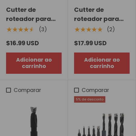
Cutter de
Cutter de
roteador para
roteador para
festool DF500
festool DF500
★★★★★
★★★★★
(3)
(2)
Domino 6mm
Domino 8mm
$16.99 USD
$17.99 USD
Adicionar ao
Adicionar ao
carrinho
carrinho
Comparar
Comparar
5% de desconto