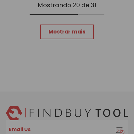
Mostrando 20 de 31
Mostrar mais
Email Us